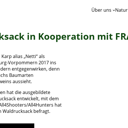
Über uns
Natur
sack in Kooperation mit F
Karp alias „Netti“ als
nburg-Vorpommern 2017 ins
indern entgegenwirken, denn
wuchs Baumarten
weins aussieht.
n hat die ausgebildete
cksack entwickelt, mit dem
 All4Shooters/All4Hunters hat
 Waldrucksack befragt.